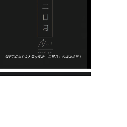
最近TikTokで大人気な楽曲「二日月」の編曲担当！
KAY440 STUDIO