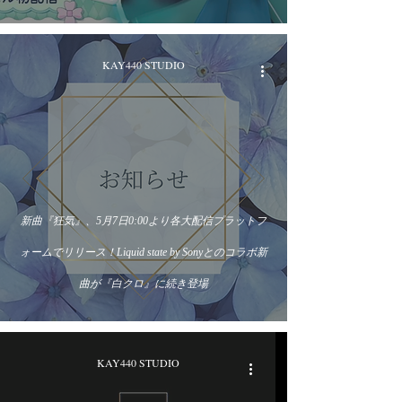
KAY440 STUDIO
新曲『狂気』、5月7日0:00より各大配信プラットフ
ォームでリリース！Liquid state by Sonyとのコラボ新
曲が『白クロ』に続き登場
KAY440 STUDIO