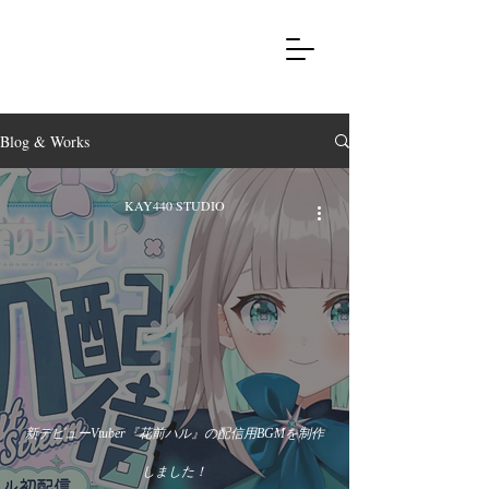
Blog & Works
KAY440 STUDIO
新デビューVtuber『花前ハル』の配信用BGMを制作
しました！